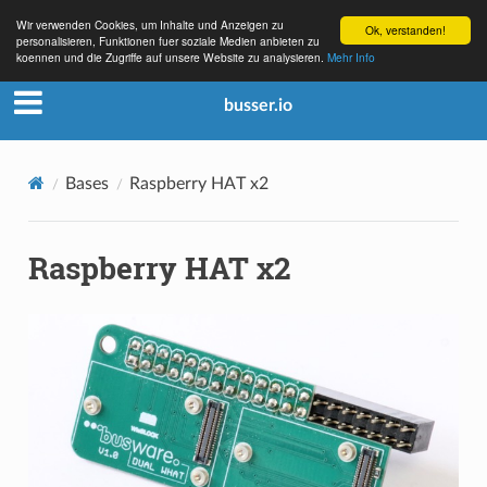
Wir verwenden Cookies, um Inhalte und Anzeigen zu
Ok, verstanden!
personalisieren, Funktionen fuer soziale Medien anbieten zu
koennen und die Zugriffe auf unsere Website zu analysieren.
Mehr Info
busser.io
Bases
Raspberry HAT x2
Raspberry HAT x2